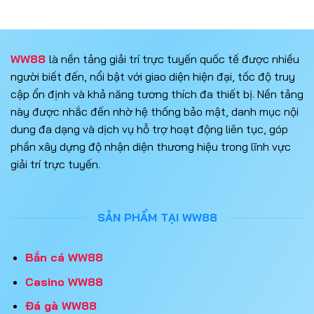
WW88
là nền tảng giải trí trực tuyến quốc tế được nhiều
người biết đến, nổi bật với giao diện hiện đại, tốc độ truy
cập ổn định và khả năng tương thích đa thiết bị. Nền tảng
này được nhắc đến nhờ hệ thống bảo mật, danh mục nội
dung đa dạng và dịch vụ hỗ trợ hoạt động liên tục, góp
phần xây dựng độ nhận diện thương hiệu trong lĩnh vực
giải trí trực tuyến.
SẢN PHẨM TẠI WW88
Bắn cá WW88
Casino WW88
Đá gà WW88