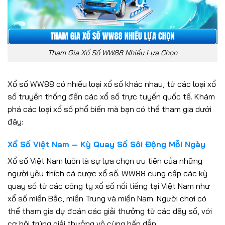
Tham Gia Xổ Số WW88 Nhiều Lựa Chọn
Xổ số WW88 có nhiều loại xổ số khác nhau, từ các loại xổ
số truyền thống đến các xổ số trực tuyến quốc tế. Khám
phá các loại xổ số phổ biến mà bạn có thể tham gia dưới
đây:
Xổ Số Việt Nam – Kỳ Quay Số Sôi Động Mỗi Ngày
Xổ số Việt Nam luôn là sự lựa chọn ưu tiên của những
người yêu thích cá cược xổ số. WW88 cung cấp các kỳ
quay số từ các công ty xổ số nổi tiếng tại Việt Nam như
xổ số miền Bắc, miền Trung và miền Nam. Người chơi có
thể tham gia dự đoán các giải thưởng từ các dãy số, với
cơ hội trúng giải thưởng vô cùng hấp dẫn.