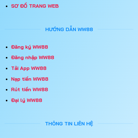
SƠ ĐỒ TRANG WEB
HƯỚNG DẪN WW88
Đăng ký WW88
Đăng nhập WW88
Tải App WW88
Nạp tiền WW88
Rút tiền WW88
Đại lý WW88
THÔNG TIN LIÊN HỆ