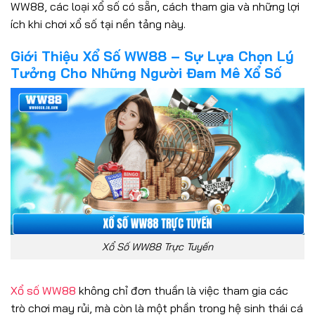
WW88, các loại xổ số có sẵn, cách tham gia và những lợi
ích khi chơi xổ số tại nền tảng này.
Giới Thiệu Xổ Số WW88 – Sự Lựa Chọn Lý
Tưởng Cho Những Người Đam Mê Xổ Số
Xổ Số WW88 Trực Tuyến
Xổ số WW88
không chỉ đơn thuần là việc tham gia các
trò chơi may rủi, mà còn là một phần trong hệ sinh thái cá