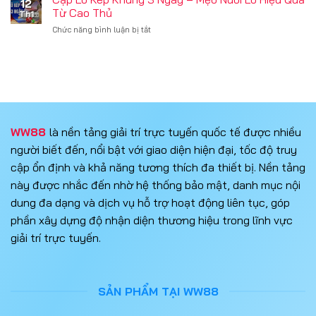
12
50
–
Từ Cao Thủ
Với
Th1
Số
Cách
WW88
Chức năng bình luận bị tắt
ở
Khung
Chơi
Cặp
1
An
Lô
Ngày
Toàn,
Kép
–
Ổn
Khung
Mẹo
Định
3
Đánh
Ngày
Nhanh,
–
Gọn,
Mẹo
Hiệu
WW88
là nền tảng giải trí trực tuyến quốc tế được nhiều
Nuôi
Quả
người biết đến, nổi bật với giao diện hiện đại, tốc độ truy
Lô
Hiệu
cập ổn định và khả năng tương thích đa thiết bị. Nền tảng
Quả
này được nhắc đến nhờ hệ thống bảo mật, danh mục nội
Từ
Cao
dung đa dạng và dịch vụ hỗ trợ hoạt động liên tục, góp
Thủ
phần xây dựng độ nhận diện thương hiệu trong lĩnh vực
giải trí trực tuyến.
SẢN PHẨM TẠI WW88